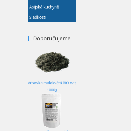
Asijská kuchyně
Sladkosti
Doporučujeme
Vrbovka malokvětá BIO nať
1000g