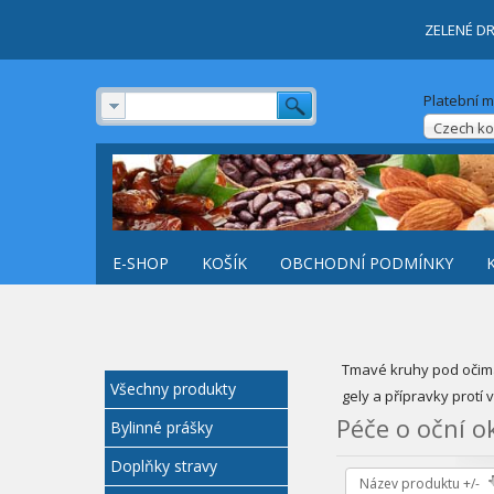
ZELENÉ D
Platební 
Czech ko
E-SHOP
KOŠÍK
OBCHODNÍ PODMÍNKY
Tmavé kruhy pod očima,
Všechny produkty
gely a přípravky protí
Péče o oční ok
Bylinné prášky
Doplňky stravy
Název produktu +/-