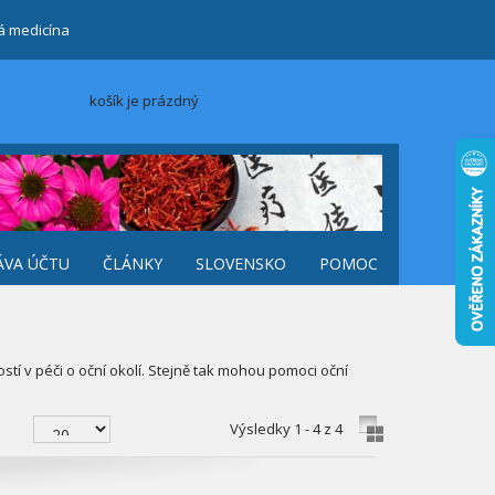
ká medicína
košík je prázdný
ÁVA ÚČTU
ČLÁNKY
SLOVENSKO
POMOC
tí v péči o oční okolí. Stejně tak mohou pomoci oční
Výsledky 1 - 4 z 4