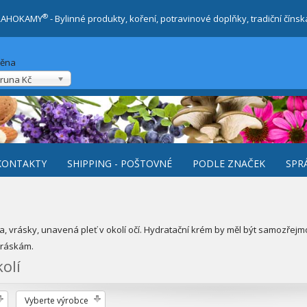
®
RAHOKAMY
- Bylinné produkty, koření, potravinové doplňky, tradiční číns
měna
runa Kč
KONTAKTY
SHIPPING - POŠTOVNÉ
PODLE ZNAČEK
SPR
 vrásky, unavená pleť v okolí očí. Hydratační krém by měl být samozřejmos
 vráskám.
olí
Vyberte výrobce