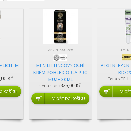
NS4744183012998
TMLK1
KALICHEM
MEN LIFTINGOVÝ OČNÍ
REGENERAČNÍ
KRÉM POHLED ORLA PRO
BIO 
,00 Kč
1
Cena s DPH
MUŽE 30ML
325,00 Kč
Cena s DPH