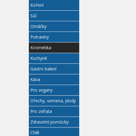
Koření
Sůl
Omáčky
Potraviny
Kosmetika
Kuchyně
Gastro balení
Káva
Pro vegany
Ořechy, semena, plody
Pro zvířata
Zdravotní pomůcky
Chilli