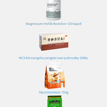
Magnesium Hořčík BioActive 120 kapslí
WCX4.8 xiangsha yangwei wan pokroutky 200ks
MycoGummies 150g