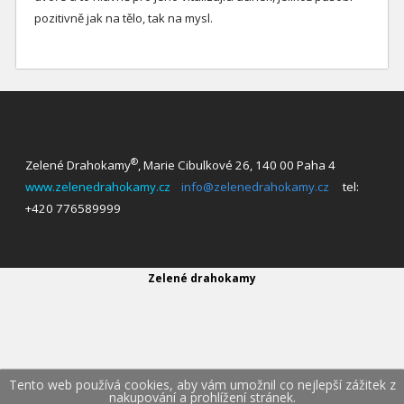
pozitivně jak na tělo, tak na mysl.
®
Zelené Drahokamy
, Marie Cibulkové 26, 140 00 Paha 4
www.zelenedrahokamy.cz
info@zelenedrahokamy.cz
tel:
+420 776589999
Zelené drahokamy
Tento web používá cookies, aby vám umožnil co nejlepší zážitek z
nakupování a prohlížení stránek.