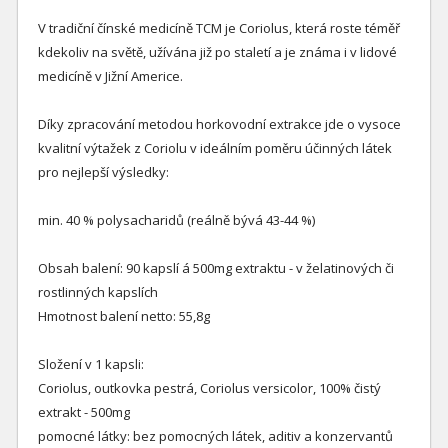
V tradiční čínské medicíně TCM je Coriolus, která roste téměř
kdekoliv na světě, užívána již po staletí a je známa i v lidové
medicíně v Jižní Americe.
Díky zpracování metodou horkovodní extrakce jde o vysoce
kvalitní výtažek z Coriolu v ideálním poměru účinných látek
pro nejlepší výsledky:
min. 40 % polysacharidů (reálně bývá 43-44 %)
Obsah balení: 90 kapslí á 500mg extraktu - v želatinových či
rostlinných kapslích
Hmotnost balení netto: 55,8g
Složení v 1 kapsli:
Coriolus, outkovka pestrá, Coriolus versicolor, 100% čistý
extrakt - 500mg
pomocné látky: bez pomocných látek, aditiv a konzervantů