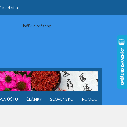
ká medicína
košík je prázdný
ÁVA ÚČTU
ČLÁNKY
SLOVENSKO
POMOC