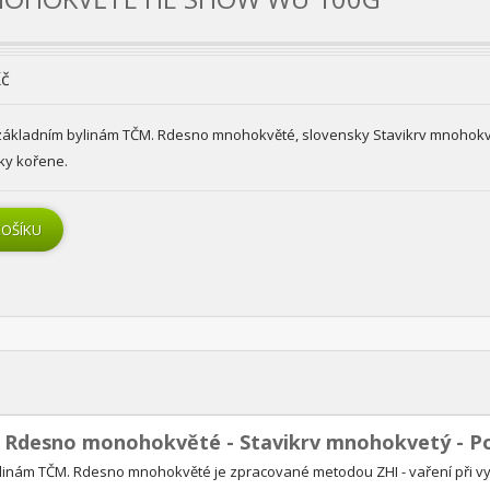
Kč
základním bylinám TČM. Rdesno mnohokvěté, slovensky Stavikrv mnohokve
sky kořene.
 Rdesno monohokvěté - Stavikrv mnohokvetý - P
ylinám TČM. Rdesno mnohokvěté je zpracované metodou ZHI - vaření při vy