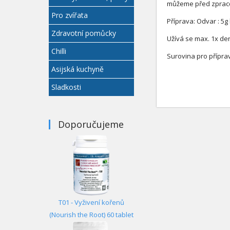
můžeme před zpracov
Pro zvířata
Příprava: Odvar : 5g 
Zdravotní pomůcky
Užívá se max. 1x den
Chilli
Surovina pro přípra
Asijská kuchyně
Sladkosti
Doporučujeme
T01 - Vyživení kořenů
(Nourish the Root) 60 tablet