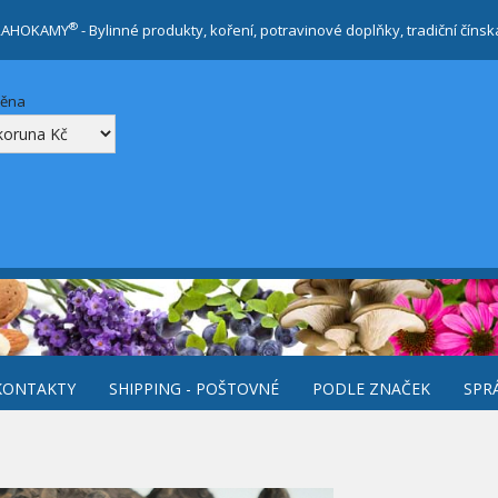
®
RAHOKAMY
- Bylinné produkty, koření, potravinové doplňky, tradiční číns
měna
KONTAKTY
SHIPPING - POŠTOVNÉ
PODLE ZNAČEK
SPR