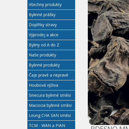
Všechny produkty
Bylinné prášky
Doplňky stravy
Výprodej a akce
Byliny od A do Z
Naše produkty
Bylinné produkty
Čaje pravé a nepravé
Houbová výživa
Sinecura bylinné směsi
Maciocia bylinné směsi
Leung CHA SAN směsi
TCM - WAN a PIAN
RDESNO MN