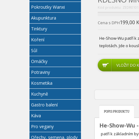
Pokroutky Wanxi
Kód produktu: ZEDR0101
Akupunktura
199,00 
Cena s DPH
Tinktury
He-Show-Wu patří k 
Koření
teplotách. Jde o kou
Sůl
Omáčky
Potraviny
Kosmetika
Kuchyně
Gastro balení
POPIS PRODUKTU
Káva
He-Show-Wu -
Pro vegany
patří k základním b
Ořechy, semena, plody