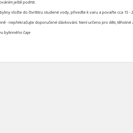
áním ještě podrtit.
byliny vložte do čtvrtlitru studené vody, přiveďte k varu a povařte cca 15 -
ně - nepřekračujte doporučené dávkování. Není určeno pro děti, těhotné a 
vu bylinného čaje