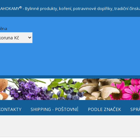
®
RAHOKAMY
- Bylinné produkty, koření, potravinové doplňky, tradiční číns
měna
KONTAKTY
SHIPPING - POŠTOVNÉ
PODLE ZNAČEK
SPR