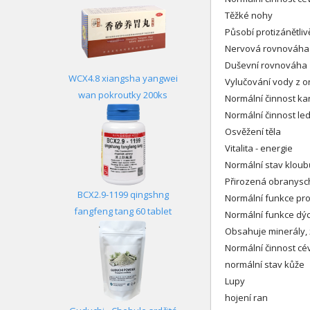
Těžké nohy
Působí protizánětliv
Nervová rovnováha
Duševní rovnováha
WCX4.8 xiangsha yangwei
Vylučování vody z 
wan pokroutky 200ks
Normální činnost ka
Normální činnost led
Osvěžení těla
Vitalita - energie
Normální stav kloub
Přirozená obranysch
BCX2.9-1199 qingshng
Normální funkce pro
fangfeng tang 60 tablet
Normální funkce dý
Obsahuje minerály, 
Normální činnost cé
normální stav kůže
Lupy
hojení ran