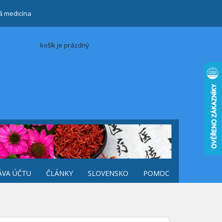
ká medicína
košík je prázdný
ÁVA ÚČTU
ČLÁNKY
SLOVENSKO
POMOC