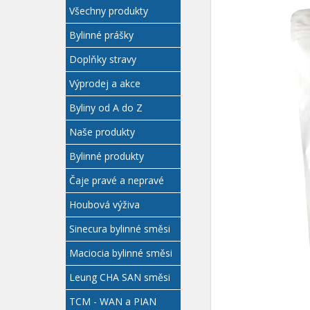
Všechny produkty
Bylinné prášky
Doplňky stravy
Výprodej a akce
Byliny od A do Z
Naše produkty
Bylinné produkty
Čaje pravé a nepravé
Houbová výživa
Sinecura bylinné směsi
Maciocia bylinné směsi
Leung CHA SAN směsi
TCM - WAN a PIAN