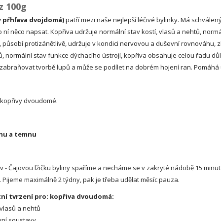
ez 100g
y pŕhľava dvojdomá)
patří mezi naše nejlepší léčivé bylinky. Má schválen
í něco napsat. Kopřiva udržuje normální stav kostí, vlasů a nehtů, normál
 působí protizánětlivě, udržuje v kondici nervovou a duševní rovnováhu, zl
, normální stav funkce dýchacího ústrojí, kopřiva obsahuje celou řadu důl
zabraňovat tvorbě lupů a může se podílet na dobrém hojení ran. Pomáhá 
 kopřivy dvoudomé.
chu a temnu
 - Čajovou lžičku byliny spaříme a necháme se v zakryté nádobě 15 minut o
ě.. Pijeme maximálně 2 týdny, pak je třeba udělat měsíc pauza.
ní tvrzení pro: kopřiva dvoudomá:
 vlasů a nehtů
vní soustavy