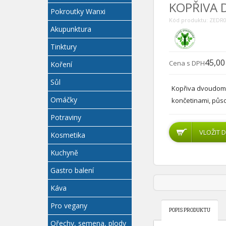
KOPŘIVA 
Pokroutky Wanxi
Kód produktu: ZEDR
Akupunktura
Tinktury
45,00
Cena s DPH
Koření
Sůl
Kopřiva dvoudomá 
Omáčky
končetinami, působ
Potraviny
Kosmetika
Kuchyně
Gastro balení
Káva
Pro vegany
POPIS PRODUKTU
Ořechy, semena, plody