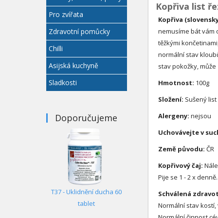
Kopřiva list ř
Pro zvířata
Kopřiva (slovensk
Zdravotní pomůcky
nemusíme bát vám o n
těžkými končetinami,
Chilli
normální stav kloubů
Asijská kuchyně
stav pokožky, může 
Sladkosti
Hmotnost:
100g
Složení:
Sušený list
Alergeny:
nejsou
Doporučujeme
Uchovávejte v su
Země původu:
ČR
Kopřivový čaj:
Nálev
Pije se 1 - 2 x denn
T37 - Uklidnění ducha 60
Schválená zdravot
tablet
Normální stav kostí,
Normální činnost cé