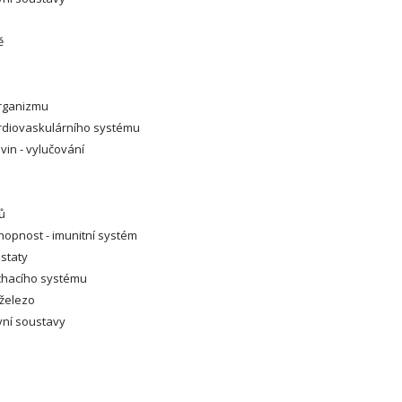
ě
organizmu
rdiovaskulárního systému
vin - vylučování
ů
opnost - imunitní systém
staty
chacího systému
železo
vní soustavy