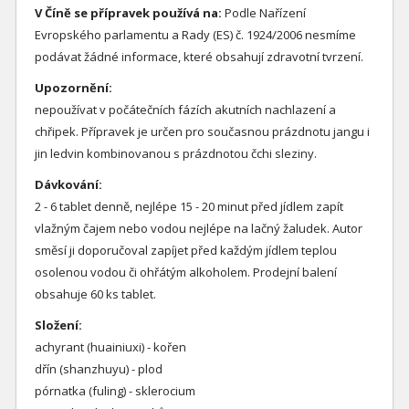
V Číně se přípravek používá na:
Podle Nařízení
Evropského parlamentu a Rady (ES) č. 1924/2006 nesmíme
podávat žádné informace, které obsahují zdravotní tvrzení.
Upozornění:
nepoužívat v počátečních fázích akutních nachlazení a
chřipek. Přípravek je určen pro současnou prázdnotu jangu i
jin ledvin kombinovanou s prázdnotou čchi sleziny.
Dávkování:
2 - 6 tablet denně, nejlépe 15 - 20 minut před jídlem zapít
vlažným čajem nebo vodou nejlépe na lačný žaludek. Autor
směsí ji doporučoval zapíjet před každým jídlem teplou
osolenou vodou či ohřátým alkoholem. Prodejní balení
obsahuje 60 ks tablet.
Složení:
achyrant (huainiuxi) - kořen
dřín (shanzhuyu) - plod
pórnatka (fuling) - sklerocium