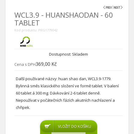
WCL3.9 - HUANSHAODAN - 60
TABLET
Kód produktu: PRG1779042
Dostupnost: Skladem
369,00 Kč
Cena s DPH
Další používané názvy: huan shao dan, WCL3.9-1779.
Bylinná směs klasického složení ve formě tablet. V balení
60 tablet á 300 mg. Dávkování 2-6 tablet denně.
Nepoužívat v počátečních fázích akutních nachlazení a
chřipek.