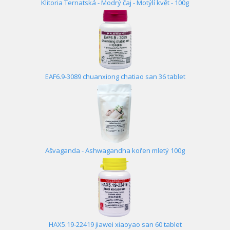
Klitoria Ternatská - Modrý čaj - Motýlí květ - 100g
EAF6.9-3089 chuanxiong chatiao san 36 tablet
Ašvaganda - Ashwagandha kořen mletý 100g
HAX5.19-22419 jiawei xiaoyao san 60 tablet