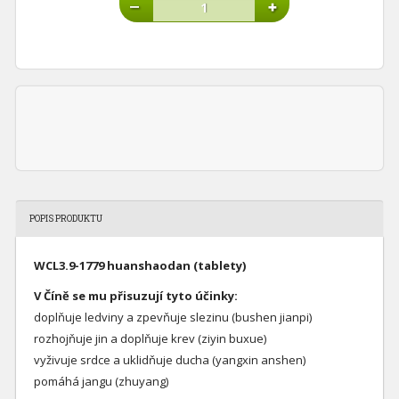
POPIS PRODUKTU
WCL3.9-1779 huanshaodan (tablety)
V Číně se mu přisuzují tyto účinky:
doplňuje ledviny a zpevňuje slezinu (bushen jianpi)
rozhojňuje jin a doplňuje krev (ziyin buxue)
vyživuje srdce a uklidňuje ducha (yangxin anshen)
pomáhá jangu (zhuyang)