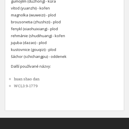
gumojilm (duzhong) - kůra
vítod (yuanzhi) - kořen
magnolka (wuweizi) - plod
brousonetia (zhushizi) - plod
fenykl (xiaohuixiang) - plod
rehmánie (shudihuang) - kořen
jujuba (dazao) - plod
kustovnice (gouqizi) - plod
šáchor (schichangpu) - oddenek
Další používané názvy:
huan shao dan
WCL3.9-1779