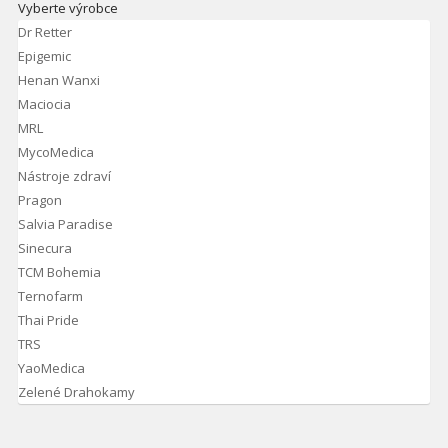
Vyberte výrobce
Dr Retter
Epigemic
Henan Wanxi
Maciocia
MRL
MycoMedica
Nástroje zdraví
Pragon
Salvia Paradise
Sinecura
TCM Bohemia
Ternofarm
Thai Pride
TRS
YaoMedica
Zelené Drahokamy