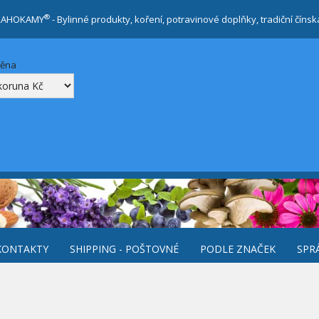
®
RAHOKAMY
- Bylinné produkty, koření, potravinové doplňky, tradiční číns
měna
KONTAKTY
SHIPPING - POŠTOVNÉ
PODLE ZNAČEK
SPR