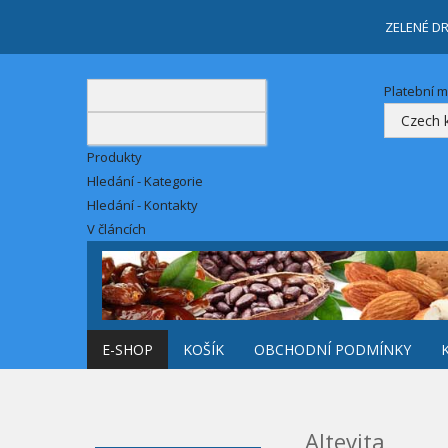
ZELENÉ D
Platební 
Produkty
Hledání - Kategorie
Hledání - Kontakty
V článcích
E-SHOP
KOŠÍK
OBCHODNÍ PODMÍNKY
Altevita