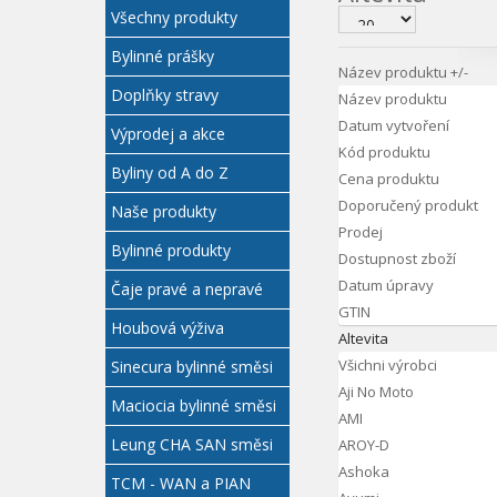
Všechny produkty
Bylinné prášky
Název produktu +/-
Doplňky stravy
Název produktu
Datum vytvoření
Výprodej a akce
Kód produktu
Byliny od A do Z
Cena produktu
Doporučený produkt
Naše produkty
Prodej
Bylinné produkty
Dostupnost zboží
Datum úpravy
Čaje pravé a nepravé
GTIN
Houbová výživa
Altevita
Všichni výrobci
Sinecura bylinné směsi
Aji No Moto
Maciocia bylinné směsi
AMI
Leung CHA SAN směsi
AROY-D
Ashoka
TCM - WAN a PIAN