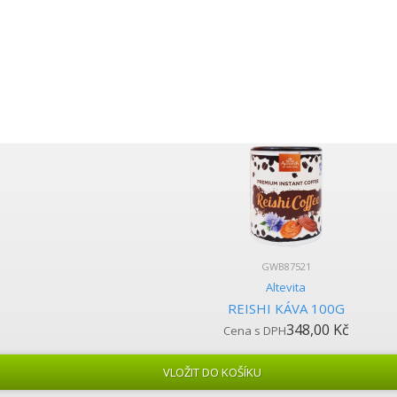
GWB87521
Altevita
REISHI KÁVA 100G
348,00 Kč
Cena s DPH