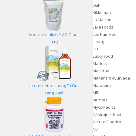
KGP
Kikkoman
La Maison
Laila Foods
Lee Kum Kee
Vrbovka malokvětá BIO nať
Leung
100g
LIU
Lucky Food
Maciocia
Maekrua
Maharishi Ayurveda
Marutomo
Jaterní detox Huang Fu Gui
MRL
Tang 50ml
Mumtaz
MycoMedica
Nástroje zdraví
Natura Siberica
NBH