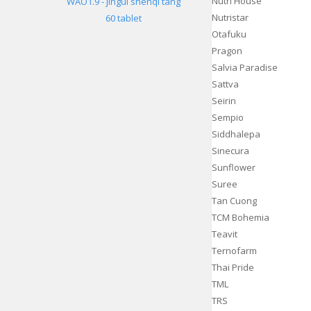
Nutri House
WAO1.9 - jingui shenqi tang
Nutristar
60 tablet
Otafuku
Pragon
Salvia Paradise
Sattva
Seirin
Sempio
Siddhalepa
Sinecura
Sunflower
Suree
Tan Cuong
TCM Bohemia
Teavit
Ternofarm
Thai Pride
TML
TRS