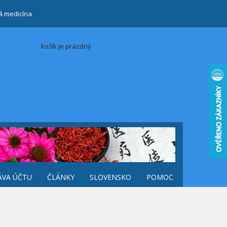
ká medicína
košík je prázdný
ÁVA ÚČTU
ČLÁNKY
SLOVENSKO
POMOC