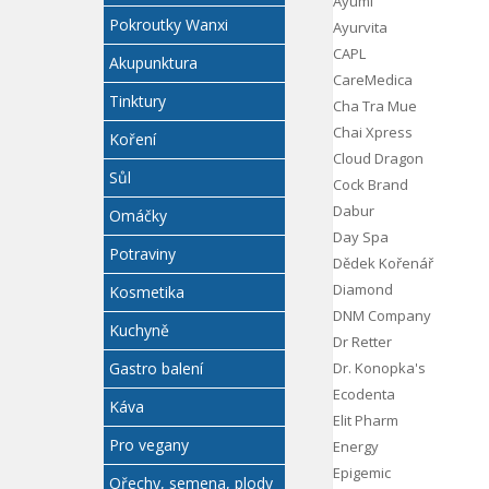
Ayumi
Pokroutky Wanxi
Ayurvita
CAPL
Akupunktura
CareMedica
Tinktury
Cha Tra Mue
Chai Xpress
Koření
Cloud Dragon
Sůl
Cock Brand
Dabur
Omáčky
Day Spa
Potraviny
Dědek Kořenář
Diamond
Kosmetika
DNM Company
Kuchyně
Dr Retter
Gastro balení
Dr. Konopka's
Ecodenta
Káva
Elit Pharm
Pro vegany
Energy
Epigemic
Ořechy, semena, plody