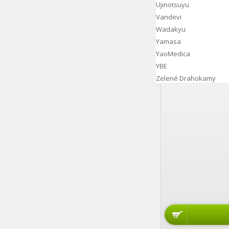
Ujinotsuyu
Vandevi
Wadakyu
Yamasa
YaoMedica
YBE
Zelené Drahokamy