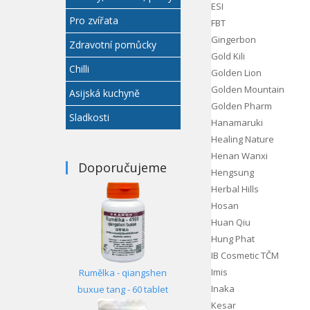
ESI
Pro zvířata
FBT
Gingerbon
Zdravotní pomůcky
Gold Kili
Chilli
Golden Lion
Golden Mountain
Asijská kuchyně
Golden Pharm
Sladkosti
Hanamaruki
Healing Nature
Henan Wanxi
Doporučujeme
Hengsung
Herbal Hills
Hosan
Huan Qiu
Hung Phat
IB Cosmetic TČM
Imis
Rumělka - qiangshen
Inaka
buxue tang - 60 tablet
Kesar