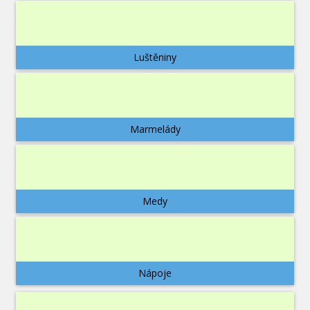
Luštěniny
Marmelády
Medy
Nápoje