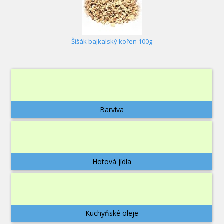
Šišák bajkalský kořen 100g
Barviva
Hotová jídla
Kuchyňské oleje