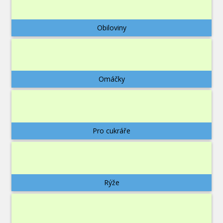
Obiloviny
Omáčky
Pro cukráře
Rýže