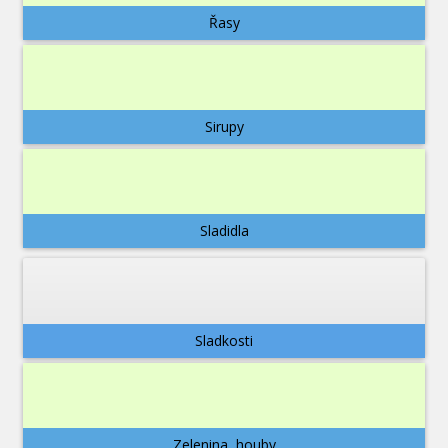
Řasy
Sirupy
Sladidla
Sladkosti
Zelenina, houby